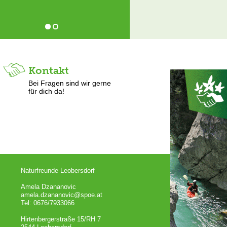
Kontakt
Bei Fragen sind wir gerne
für dich da!
Naturfreunde Leobersdorf
Amela Dzananovic
amela.dzananovic@spoe.at
Tel: 0676/7933066
Hirtenbergerstraße 15/RH 7