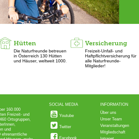
Hütten
Versicherung
Die Naturfreunde betreuen
Freizeit-Unfall- und
in Österreich 130 Hütten
Haftpflichtversicherung für
und Häuser, weltweit 1000.
alle Naturfreunde-
Mitglieder!
SOCIAL MEDIA
INFORMATION
über 160.000
Über uns
ten Freizeit- und
Youtube
Unser Team
 460 Ortsgruppen,
terInnen,
Veranstaltungen
Twitter
en und
Mitgliedschaft
O ehrenamtliche
Facebook
Intranet