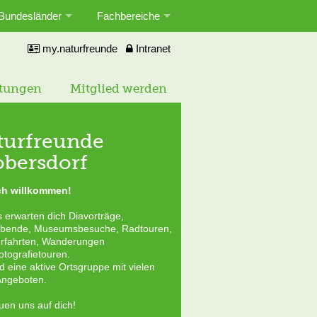
Bundesländer
Fachbereiche
my.naturfreunde
Intranet
ltungen
Mitglied werden
turfreunde
henke eine
obersdorf
gliedschaft
ch willkommen!
eale Geschenk für jeden Anlass!
enke an deine Lieben Spaß,
s erwarten dich Diavorträge,
enuss und Freude an der Bewegung
abende, Museumsbesuche, Radtouren,
eichgesinnten sowie die beste
rfahrten, Wanderungen
ührung bei allen Aktivitäten!
otografietouren.
d eine aktive Ortsgruppe mit vielen
edschaft schenken >
 Angeboten.
euen uns auf dich!