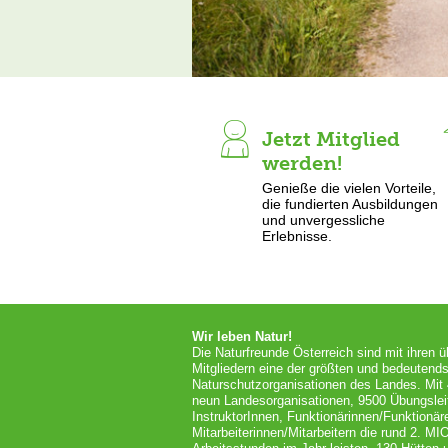
Jetzt Mitglied
werden!
Genieße die vielen Vorteile,
die fundierten Ausbildungen
und unvergessliche
Erlebnisse.
Wir leben Natur!
Die Naturfreunde Österreich sind mit ihren 
Mitgliedern eine der größten und bedeutends
Naturschutzorganisationen des Landes. Mit
neun Landesorganisationen, 9500 Übungslei
InstruktorInnen, Funktionärinnen/Funktionär
Mitarbeiterinnen/Mitarbeitern die rund 2. MI