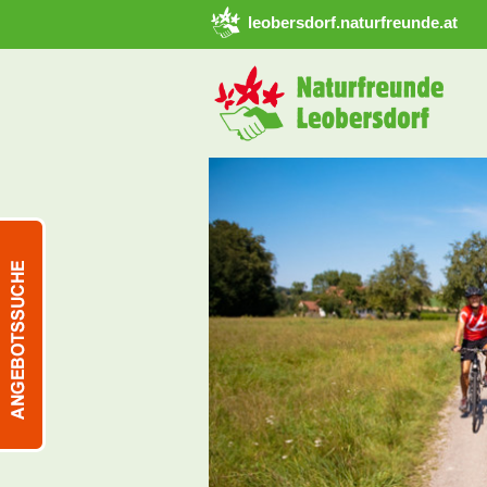
➜ Hauptregion der Seite anspringen
leobersdorf.naturfreunde.at